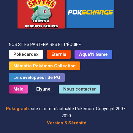
NOS SITES PARTENAIRES ET L’ÉQUIPE :
Pokécardex
Eternia
Aqua'N'Game
Mâmotto Pokémon Collection
Le développeur de PG
Malo
Eiyune
Nous contacter
Pokégraph
, site d'art et d'actualité Pokémon. Copyright 2007-
2020.
Version 5 Sérénité