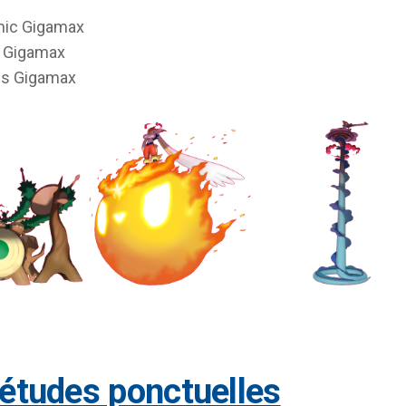
mic Gigamax
 Gigamax
us Gigamax
 études ponctuelles