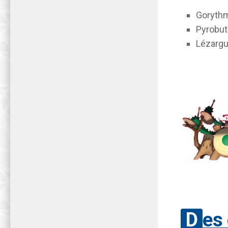
Goryth
Pyrobut
Lézarg
Des