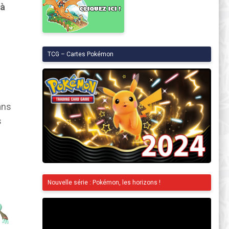
 à
TCG – Cartes Pokémon
ans
s
Nouvelle série : Pokémon, les horizons !