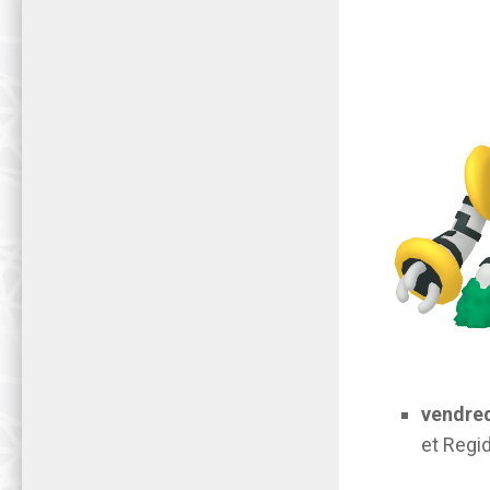
vendred
et Regi