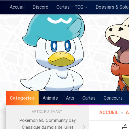
Accueil
Discord
Cartes – TCG
Dossiers & Sol
Skip to content
Pokégraph
Categories
Animés
Arts
Cartes
Concours
ARTICLE SUIVANT
ACCUEIL
»
A
Pokémon GO Community Day
Classique du mois de juillet