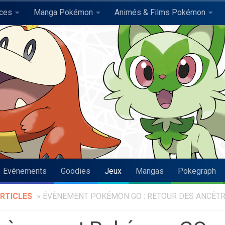
uces
Manga Pokémon
Animés & Films Pokémon
Evénements
Goodies
Jeux
Mangas
Pokegraph
RTICLES
»
ÉVÈNEMENT POKÉMON GO : RETOUR DES ANCÊTR