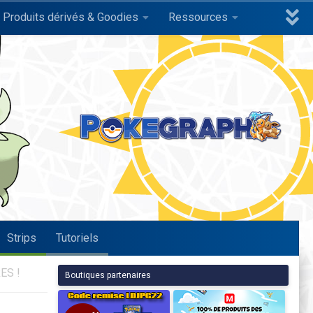
Produits dérivés & Goodies
Ressources
Strips
Tutoriels
ES !
Boutiques partenaires