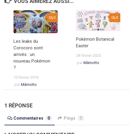
VOUS AIMEREZ AUSSI...
0
0
Pokémon Botanical
Les leaks du
Easter
Corocoro sont
arrivés : un
28 février 2025
nouveau Pokémon
par
Mâmotto
?
10 février 2016
par
Mâmotto
1 RÉPONSE
Commentaires
0
Pings
1