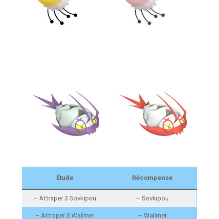
Étude
Récompense
– Attraper 3 Sovkipou
– Sovkipou
– Attraper 3 Wailmer
– Wailmer