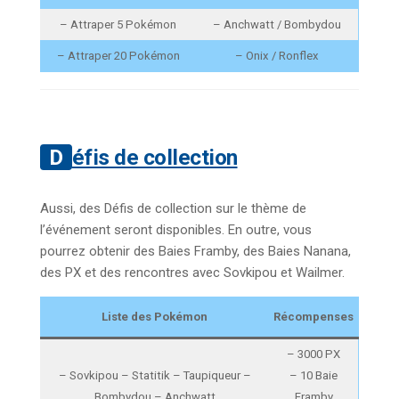
– Attraper 5 Pokémon
– Anchwatt / Bombydou
– Attraper 20 Pokémon
– Onix / Ronflex
Défis de collection
Aussi, des Défis de collection sur le thème de
l’événement seront disponibles. En outre, vous
pourrez obtenir des Baies Framby, des Baies Nanana,
des PX et des rencontres avec Sovkipou et Wailmer.
Liste des Pokémon
Récompenses
– 3000 PX
– Sovkipou – Statitik – Taupiqueur –
– 10 Baie
Bombydou – Anchwatt
Framby