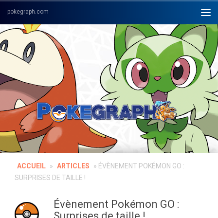
Skip to content
ACCUEIL
»
ARTICLES
»
ÉVÈNEMENT POKÉMON GO :
SURPRISES DE TAILLE !
Évènement Pokémon GO :
Surprises de taille !