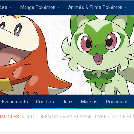
uces
Manga Pokémon
Animés & Films Pokémon
Evénements
Goodies
Jeux
Mangas
Pokegraph
RTICLES
»
JCC POKÉMON SV5M ET SV5K : CYBER JUDGE ET