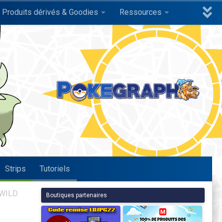
Produits dérivés & Goodies
Ressources
Strips
Tutoriels
 WILD
Boutiques partenaires