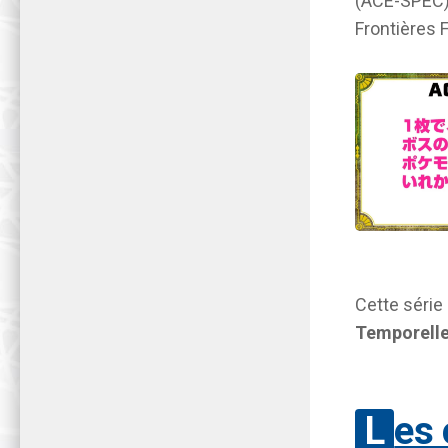
(ACE-SPEC) 
Frontières 
Cette série
Temporell
Les