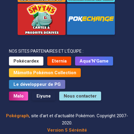
NOS SITES PARTENAIRES ET L’ÉQUIPE :
Pokécardex
Eternia
Aqua'N'Game
Mâmotto Pokémon Collection
Le développeur de PG
Malo
Eiyune
Nous contacter
Pokégraph
, site d'art et d'actualité Pokémon. Copyright 2007-
2020.
Version 5 Sérénité