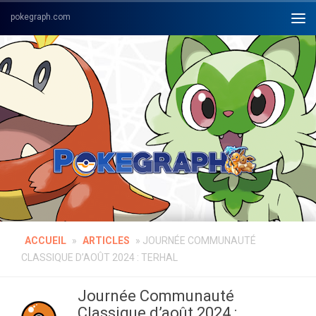
Skip to content
ACCUEIL
»
ARTICLES
»
JOURNÉE COMMUNAUTÉ
CLASSIQUE D’AOÛT 2024 : TERHAL
Journée Communauté
Classique d’août 2024 :