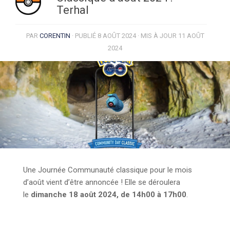
Terhal
PAR
CORENTIN
· PUBLIÉ
8 AOÛT 2024
· MIS À JOUR
11 AOÛT
2024
Une Journée Communauté classique pour le mois
d’août vient d’être annoncée ! Elle se déroulera
le
dimanche 18 août 2024, de 14h00 à 17h00
.