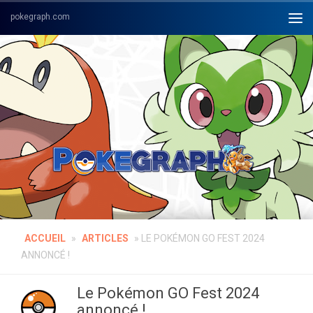
Skip to content
ACCUEIL
»
ARTICLES
»
LE POKÉMON GO FEST 2024
ANNONCÉ !
Le Pokémon GO Fest 2024
annoncé !