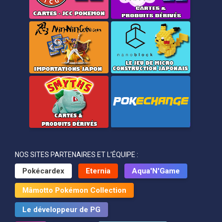
NOS SITES PARTENAIRES ET L’ÉQUIPE :
Pokécardex
Eternia
Aqua'N'Game
Mâmotto Pokémon Collection
Le développeur de PG