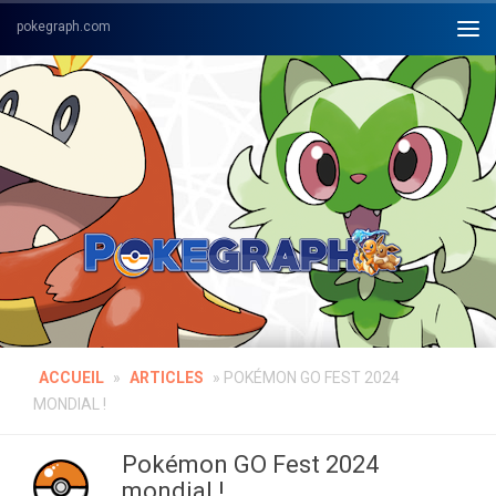
Skip to content
ACCUEIL
»
ARTICLES
»
POKÉMON GO FEST 2024
MONDIAL !
Pokémon GO Fest 2024
mondial !