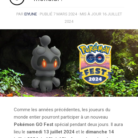
PAR
EIYUNE
· PUBLIÉ
7 MARS 2024
· MIS À JOUR
16 JUILLET
2024
Comme les années précédentes, les joueurs du
monde entier pourront participer à un nouveau
Pokémon GO Fest
spécial pendant deux jours. Il aura
lieu le
samedi 13 juillet 2024
et le
dimanche 14