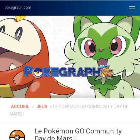
Skip to content
ACCUEIL
»
JEUX
»
LE POKÉMON GO COMMUNITY DAY DE
MARS !
Le Pokémon GO Community
Day de Mars !