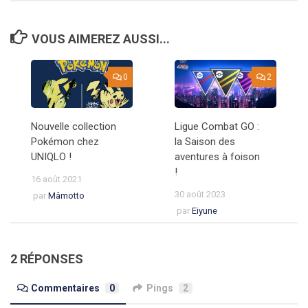
VOUS AIMEREZ AUSSI...
0
2
Nouvelle collection
Ligue Combat GO :
Pokémon chez
la Saison des
UNIQLO !
aventures à foison
!
16 août 2021
30 août 2023
par
Mâmotto
par
Eiyune
2 RÉPONSES
Commentaires
0
Pings
2