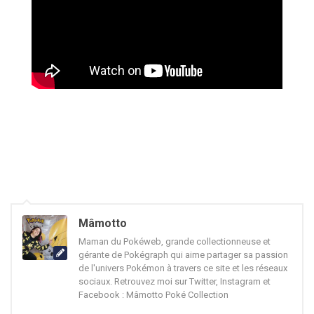
Mâmotto
Maman du Pokéweb, grande collectionneuse et
gérante de Pokégraph qui aime partager sa passion
de l'univers Pokémon à travers ce site et les réseaux
sociaux. Retrouvez moi sur Twitter, Instagram et
Facebook : Mâmotto Poké Collection