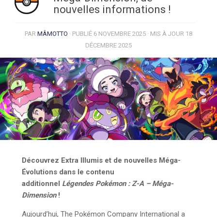
nouvelles informations !
PAR
MÂMOTTO
· PUBLIÉ
6 NOVEMBRE 2025
· MIS À JOUR
18
DÉCEMBRE 2025
Découvrez Extra Illumis et de nouvelles Méga-
Évolutions dans le contenu
additionnel
Légendes Pokémon : Z-A – Méga-
Dimension
!
Aujourd’hui, The Pokémon Company International a