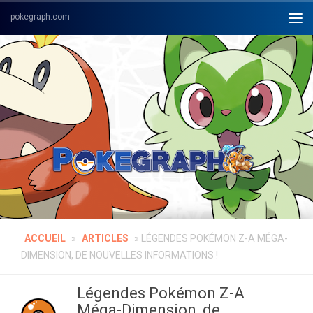
Skip to content
ACCUEIL
»
ARTICLES
»
LÉGENDES POKÉMON Z-A MÉGA-
DIMENSION, DE NOUVELLES INFORMATIONS !
Légendes Pokémon Z-A
Méga-Dimension, de