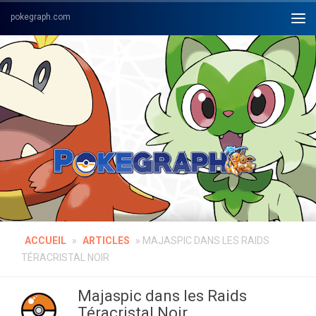
Skip to content
ACCUEIL
»
ARTICLES
»
MAJASPIC DANS LES RAIDS
TÉRACRISTAL NOIR
Majaspic dans les Raids
Téracristal Noir