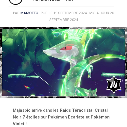
PAR
MÂMOTTO
· PUBLIÉ
19 SEPTEMBRE 2024
· MIS À JOUR
20
SEPTEMBRE 2024
Majaspic
arrive dans les
Raids Téracristal Cristal
Noir 7 étoiles
sur
Pokémon Écarlate et Pokémon
Violet
!