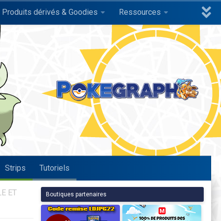
Produits dérivés & Goodies
Ressources
Strips
Tutoriels
E ET
Boutiques partenaires