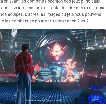
ra en avant les combats Pokémon des jeux principaux.
 donc avoir l’occasion d’affronter les dresseurs du mond
 nos équipes. D’après les images du jeu, nous pouvons
e les combats se pourront se passer en 2 vs 2.