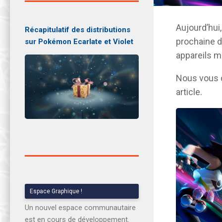
Aujourd’hui
Récapitulatif des distributions
prochaine d
sur Pokémon Ecarlate et Violet
appareils m
Nous vous d
article.
Espace Graphique !
Un nouvel espace communautaire
est en cours de développement.