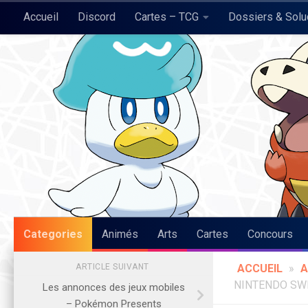
Accueil
Discord
Cartes – TCG
Dossiers & Sol
Skip to content
Pokégraph
Categories
Animés
Arts
Cartes
Concours
ARTICLE SUIVANT
ACCUEIL
»
A
NINTENDO SWI
Les annonces des jeux mobiles
– Pokémon Presents