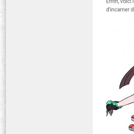
Enfin, voic
d’incarner 