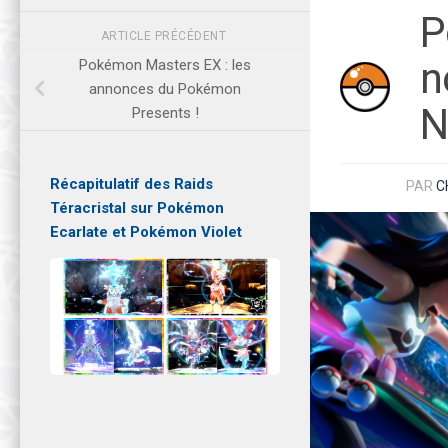
P
ARTICLE PRÉCÉDENT
n
Pokémon Masters EX : les
annonces du Pokémon
N
Presents !
Récapitulatif des Raids
PAR
C
Téracristal sur Pokémon
Ecarlate et Pokémon Violet