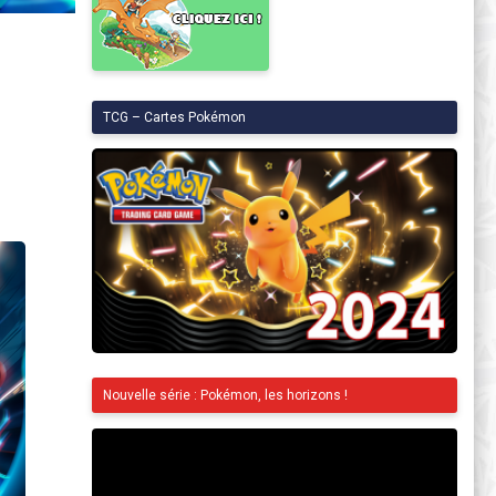
TCG – Cartes Pokémon
Nouvelle série : Pokémon, les horizons !