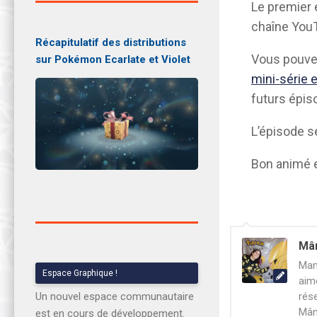
Le premier
chaîne YouT
Récapitulatif des distributions
Vous pouvez
sur Pokémon Ecarlate et Violet
mini-série e
futurs épiso
L’épisode 
Bon animé e
Mâ
Mam
Espace Graphique !
aim
rés
Un nouvel espace communautaire
Mâm
est en cours de développement.