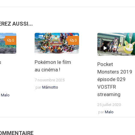
REZ AUSSI...
0
0
s
Pokémon le film
Pocket
au cinéma !
Monsters 2019
épisode 029
7 novembre 2025
VOSTFR
par
Mâmotto
streaming
r
Malo
25 juillet 2020
par
Malo
COMMENTAIRE