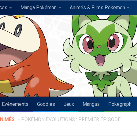
uces
Manga Pokémon
Animés & Films Pokémon
Evénements
Goodies
Jeux
Mangas
Pokegraph
NIMÉS
»
POKÉMON ÉVOLUTIONS : PREMIER ÉPISODE