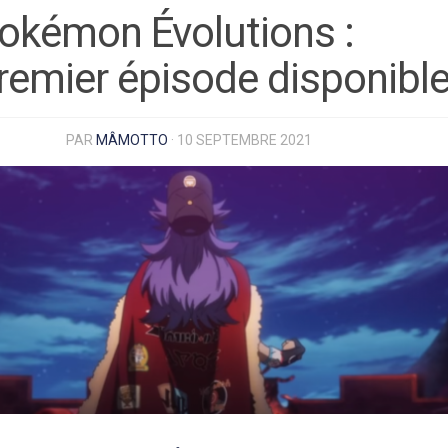
okémon Évolutions :
remier épisode disponible
PAR
MÂMOTTO
·
10 SEPTEMBRE 2021