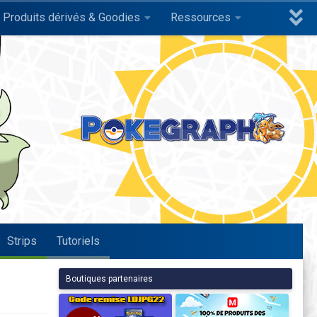
Produits dérivés & Goodies
Ressources
Strips
Tutoriels
Boutiques partenaires