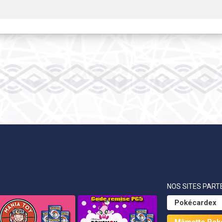
NOS SITES PARTE
Pokécardex
Mâmotto Pok