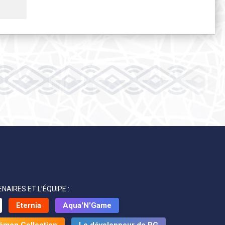
NAIRES ET L’ÉQUIPE :
Eternia
Aqua'N'Game
émon Collection
Le développeur de PG