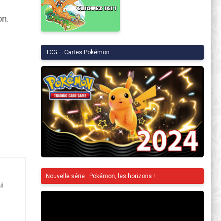
on.
TCG – Cartes Pokémon
Nouvelle série : Pokémon, les horizons !
i