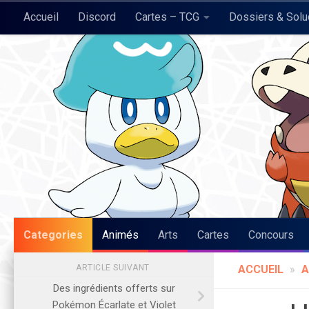
Accueil
Discord
Cartes – TCG
Dossiers & Sol
Skip to content
Pokégraph
Categories
Animés
Arts
Cartes
Concours
ARTICLE SUIVANT
ACCUEIL
»
A
Des ingrédients offerts sur
Pokémon Écarlate et Violet