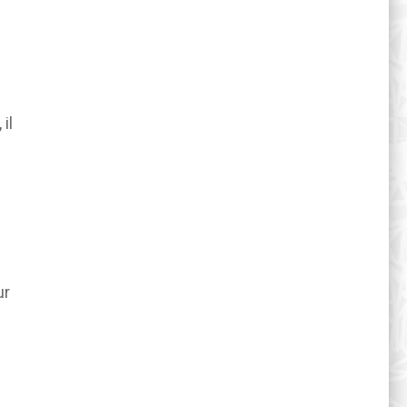
il
ur