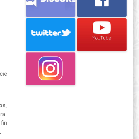
cie
ton
,
ra
 fin
,