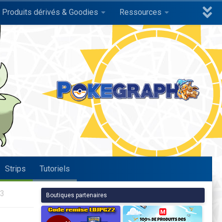
Produits dérivés & Goodies
Ressources
Strips
Tutoriels
3
Boutiques partenaires