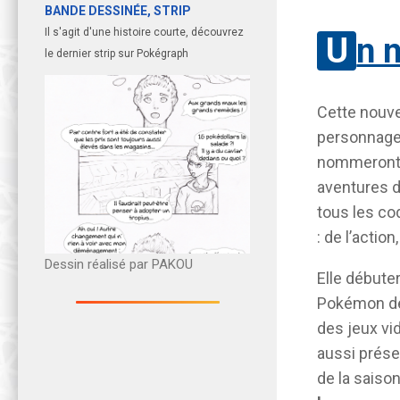
BANDE DESSINÉE, STRIP
Il s'agit d'une histoire courte, découvrez
Un 
le dernier strip sur Pokégraph
Cette nouve
personnages
nommeron
aventures d
tous les co
: de l’actio
Dessin réalisé par PAKOU
Elle débute
Pokémon de
des jeux v
aussi prés
de la saiso