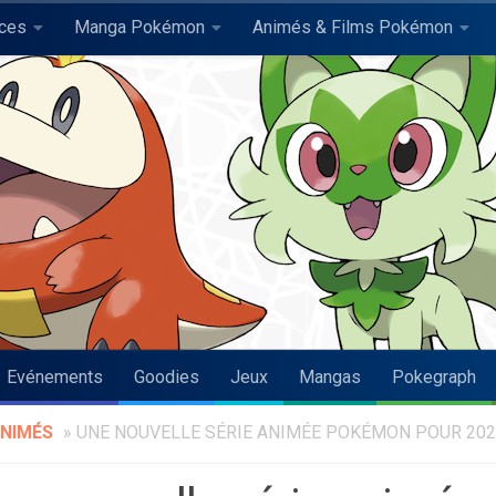
uces
Manga Pokémon
Animés & Films Pokémon
Evénements
Goodies
Jeux
Mangas
Pokegraph
NIMÉS
»
UNE NOUVELLE SÉRIE ANIMÉE POKÉMON POUR 202