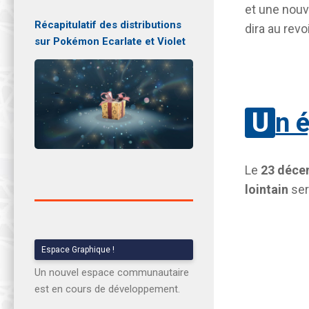
et une nou
Récapitulatif des distributions
dira au revo
sur Pokémon Ecarlate et Violet
Un 
Le
23 déce
lointain
ser
Espace Graphique !
Un nouvel espace communautaire
est en cours de développement.