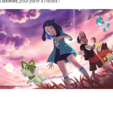
s ultimes
, pour partir à Paldéa !