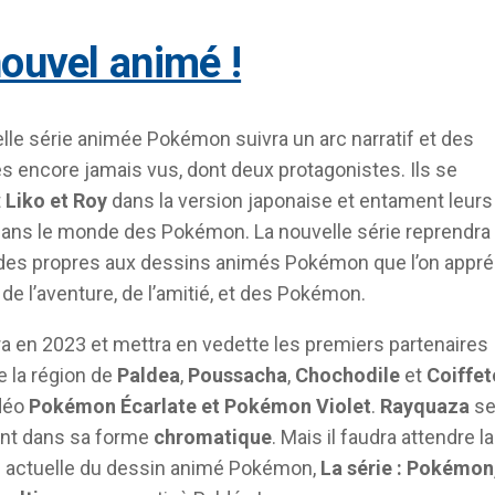
nouvel animé !
lle série animée Pokémon suivra un arc narratif et des
 encore jamais vus, dont deux protagonistes. Ils se
t
Liko et Roy
dans la version japonaise et entament leurs
ans le monde des Pokémon. La nouvelle série reprendra
des propres aux dessins animés Pokémon que l’on appré
n, de l’aventure, de l’amitié, et des Pokémon.
ra en 2023 et mettra en vedette les premiers partenaires
 la région de
Paldea
,
Poussacha
,
Chochodile
et
Coiffe
idéo
Pokémon Écarlate et Pokémon Violet
.
Rayquaza
se
ent dans sa forme
chromatique
. Mais il faudra attendre la
n actuelle du dessin animé Pokémon,
La série : Pokémon