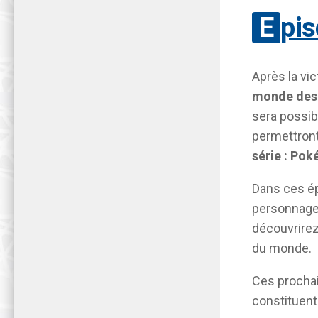
Epi
Après la vic
monde des
sera possib
permettront
série : Po
Dans ces ép
personnage
découvrirez
du monde.
Ces prochai
constituent