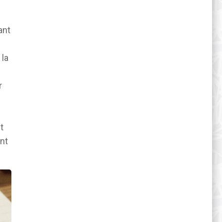
ant
 la
r
t
nt