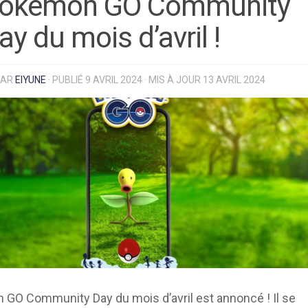
okémon GO Community
ay du mois d’avril !
PAR
EIYUNE
· PUBLIÉ
9 AVRIL 2024
· MIS À JOUR
13 AVRIL 2024
GO Community Day du mois d’avril est annoncé ! Il se