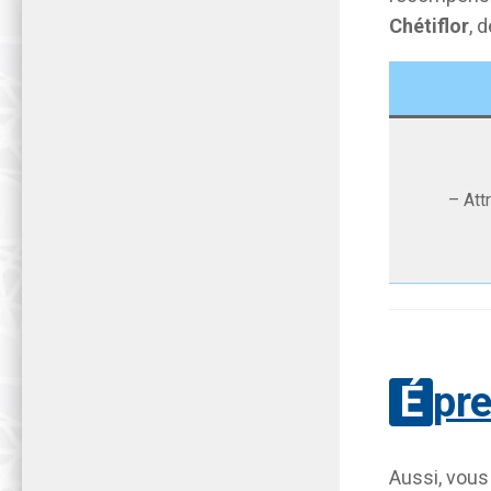
Chétiflor
, 
– Att
Épr
Aussi, vous