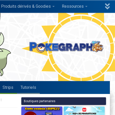
Produits dérivés & Goodies
Ressources
Strips
Tutoriels
!
Boutiques partenaires