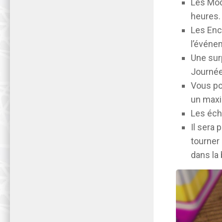
Les Mod
heures.
Les Enc
l’événe
Une sur
Journé
Vous po
un maxi
Les éch
Il sera 
tourner
dans la 