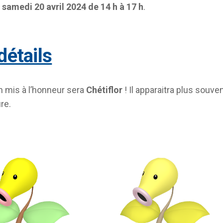
e
samedi 20 avril 2024 de 14 h à 17 h
.
 détails
 mis à l’honneur sera
Chétiflor
! Il apparaitra plus souve
re.