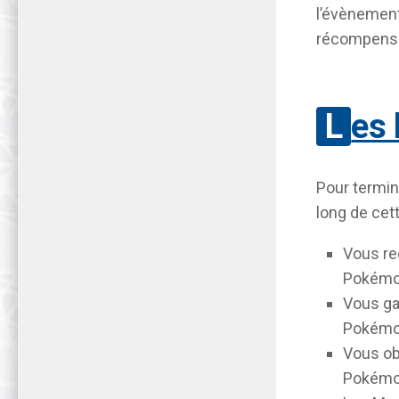
l’évènement
récompense
Les
Pour termin
long de ce
Vous re
Pokémo
Vous ga
Pokémo
Vous ob
Pokémon