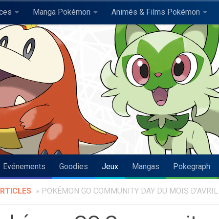
uces
Manga Pokémon
Animés & Films Pokémon
Evénements
Goodies
Jeux
Mangas
Pokegraph
RTICLES
»
POKÉMON GO COMMUNITY DAY DU MOIS D’AVRIL 