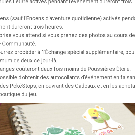
ules Leurre activés pendant l’événement dureront trois
ens (sauf l’Encens d’aventure quotidienne) activés pend
ment dureront trois heures.
prise vous attend si vous prenez des photos au cours de
e Communauté.
urrez procéder à 1’Échange spécial supplémentaire, pou
mum de deux ce jour-là.
anges coûteront deux fois moins de Poussières Étoile.
possible d’obtenir des autocollants d’événement en faisan
 des PokéStops, en ouvrant des Cadeaux et en les acheta
boutique du jeu.