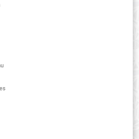
s
au
des