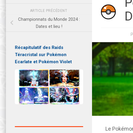
P
ARTICLE PRÉCÉDENT
D
Championnats du Monde 2024 :
Dates et lieu !
Récapitulatif des Raids
Téracristal sur Pokémon
Ecarlate et Pokémon Violet
Le Pokémon 