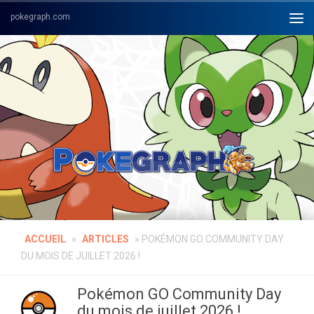
Skip to content
ACCUEIL
»
ARTICLES
»
POKÉMON GO COMMUNITY DAY
DU MOIS DE JUILLET 2026 !
Pokémon GO Community Day
du mois de juillet 2026 !