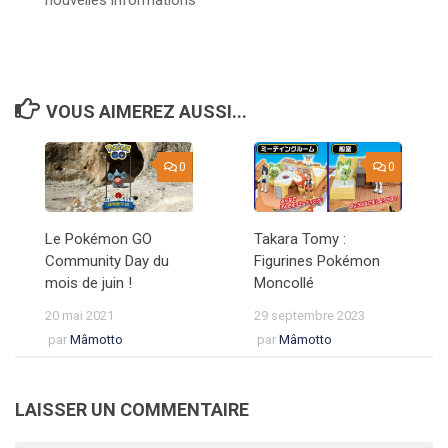
nouvelles informations
VOUS AIMEREZ AUSSI...
0
0
Le Pokémon GO
Takara Tomy :
Community Day du
Figurines Pokémon
mois de juin !
Moncollé
20 mai 2021
29 septembre 2023
par
Mâmotto
par
Mâmotto
LAISSER UN COMMENTAIRE