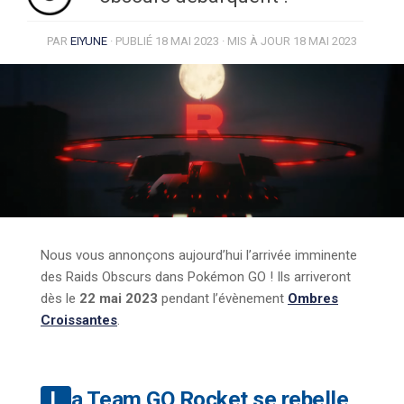
PAR
EIYUNE
· PUBLIÉ
18 MAI 2023
· MIS À JOUR
18 MAI 2023
Nous vous annonçons aujourd’hui l’arrivée imminente
des Raids Obscurs dans Pokémon GO ! Ils arriveront
dès le
22 mai 2023
pendant l’évènement
Ombres
Croissantes
.
La Team GO Rocket se rebelle