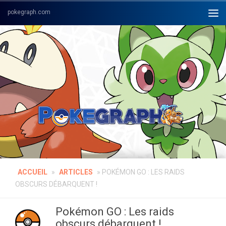
Skip to content
ACCUEIL
»
ARTICLES
»
POKÉMON GO : LES RAIDS
OBSCURS DÉBARQUENT !
Pokémon GO : Les raids
obscurs débarquent !