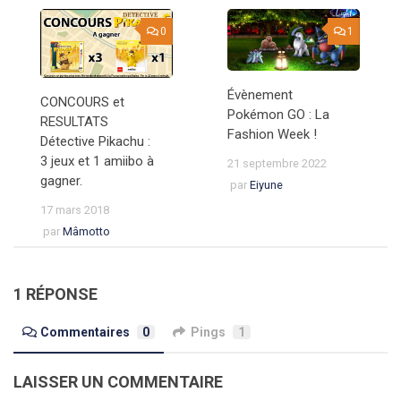
0
1
Évènement
CONCOURS et
Pokémon GO : La
RESULTATS
Fashion Week !
Détective Pikachu :
3 jeux et 1 amiibo à
21 septembre 2022
gagner.
par
Eiyune
17 mars 2018
par
Mâmotto
1 RÉPONSE
Commentaires
0
Pings
1
LAISSER UN COMMENTAIRE