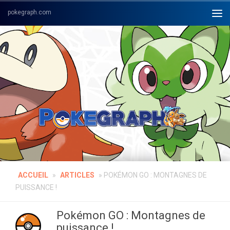
Skip to content
ACCUEIL
»
ARTICLES
»
POKÉMON GO : MONTAGNES DE
PUISSANCE !
Pokémon GO : Montagnes de
puissance !