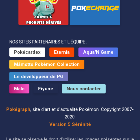
NOS SITES PARTENAIRES ET L’ÉQUIPE :
Pokécardex
Eternia
Aqua'N'Game
Mâmotto Pokémon Collection
Le développeur de PG
Malo
Eiyune
Nous contacter
Pokégraph
, site d'art et d'actualité Pokémon. Copyright 2007-
2020.
Version 5 Sérénité
Le site se réserve le droit d'utiliser les images présentes sur le