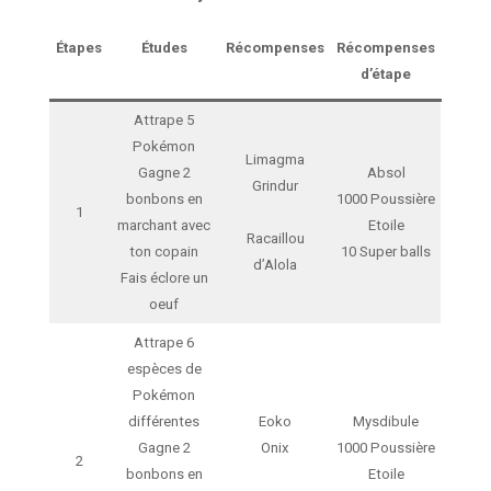
Étapes
Études
Récompenses
Récompenses
d’étape
Attrape 5
Pokémon
Limagma
Gagne 2
Absol
Grindur
bonbons en
1000 Poussière
1
marchant avec
Etoile
Racaillou
ton copain
10 Super balls
d’Alola
Fais éclore un
oeuf
Attrape 6
espèces de
Pokémon
différentes
Eoko
Mysdibule
Gagne 2
Onix
1000 Poussière
2
bonbons en
Etoile