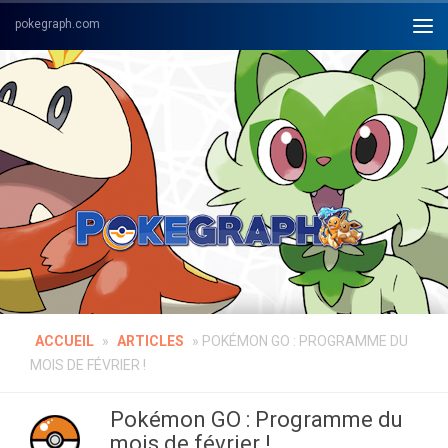
Skip to content
ACCUEIL
»
ARTICLES
»
POKÉMON GO : PROGRAMME DU
MOIS DE FÉVRIER !
Pokémon GO : Programme du
mois de février !