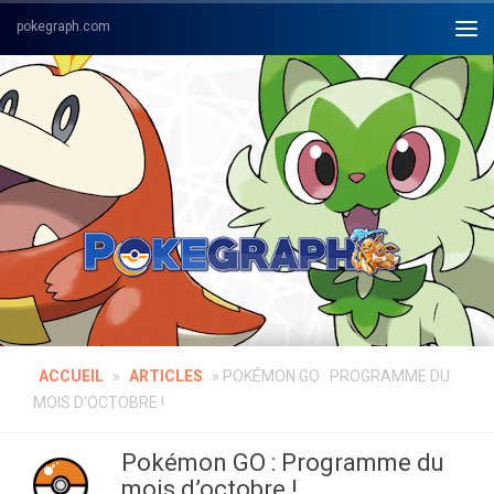
Skip to content
ACCUEIL
»
ARTICLES
»
POKÉMON GO : PROGRAMME DU
MOIS D’OCTOBRE !
Pokémon GO : Programme du
mois d’octobre !