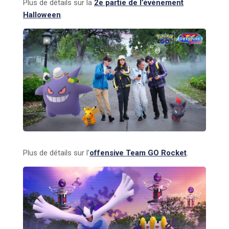
Plus de détails sur la
2e partie de l’évènement
Hallowee
n
.
Plus de détails sur l’
offensive Team GO Rocket
.