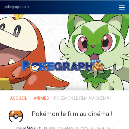
Skip to content
ACCUEIL
»
ANIMÉS
»
POKÉMON LE FILM AU CINÉMA !
Pokémon le film au cinéma !
PAR
MÂMOTTO
· PUBLIÉ
7 NOVEMBRE 2025
· MIS À JOUR
6