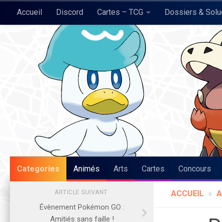
Accueil
Discord
Cartes – TCG
Dossiers & Sol
Skip to content
Pokégraph
Categories
Animés
Arts
Cartes
Concours
ARTICLE SUIVANT
ACCUEIL
»
A
Évènement Pokémon GO :
Amitiés sans faille !