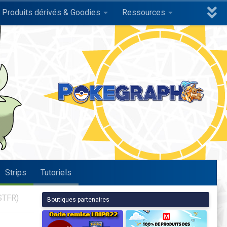
Produits dérivés & Goodies
Ressources
Strips
Tutoriels
STFR)
Boutiques partenaires