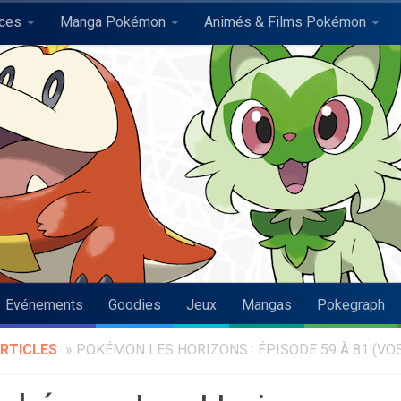
uces
Manga Pokémon
Animés & Films Pokémon
Evénements
Goodies
Jeux
Mangas
Pokegraph
RTICLES
»
POKÉMON LES HORIZONS : ÉPISODE 59 À 81 (VO