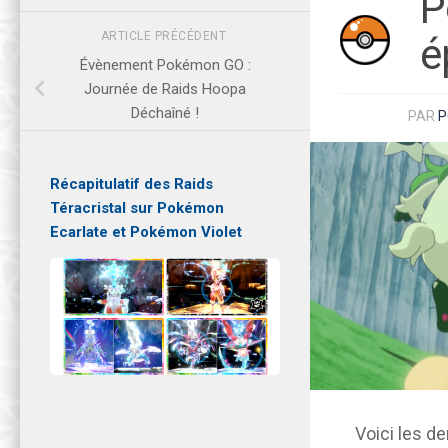
P
ARTICLE PRÉCÉDENT
é
Évènement Pokémon GO :
Journée de Raids Hoopa
Déchaîné !
PAR
P
Récapitulatif des Raids
Téracristal sur Pokémon
Ecarlate et Pokémon Violet
Voici les de