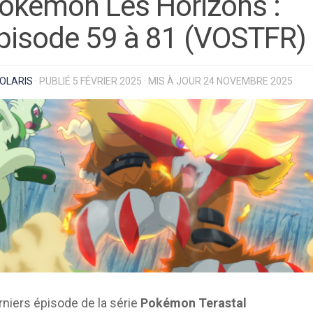
okémon Les Horizons :
pisode 59 à 81 (VOSTFR)
OLARIS
· PUBLIÉ
5 FÉVRIER 2025
· MIS À JOUR
24 NOVEMBRE 2025
rniers épisode de la série
Pokémon Terastal