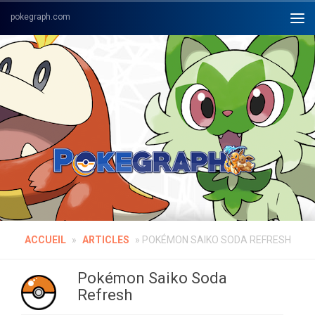
Skip to content
ACCUEIL
»
ARTICLES
»
POKÉMON SAIKO SODA REFRESH
Pokémon Saiko Soda
Refresh