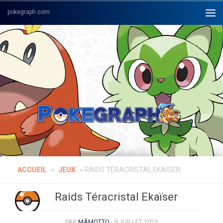
Skip to content
ACCUEIL
»
JEUX
»
RAIDS TÉRACRISTAL EKAÏSER
Raids Téracristal Ekaïser
PAR
MÂMOTTO
·
9 JUILLET 2025