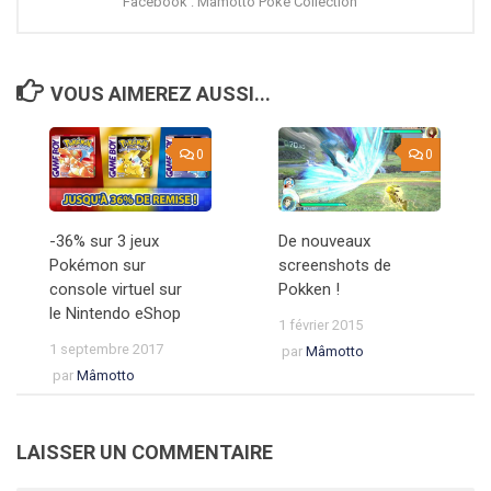
Facebook : Mâmotto Poké Collection
VOUS AIMEREZ AUSSI...
0
0
-36% sur 3 jeux
De nouveaux
Pokémon sur
screenshots de
console virtuel sur
Pokken !
le Nintendo eShop
1 février 2015
1 septembre 2017
par
Mâmotto
par
Mâmotto
LAISSER UN COMMENTAIRE