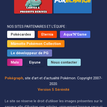
NOS SITES PARTENAIRES ET L’ÉQUIPE :
Pokécardex
Eternia
Aqua'N'Game
Mâmotto Pokémon Collection
Le développeur de PG
Malo
Eiyune
Nous contacter
Pokégraph
, site d'art et d'actualité Pokémon. Copyright 2007-
2020.
Version 5 Sérénité
Le site se réserve le droit d'utiliser les images présentes sur le
serveur afin d'illustrer ses articles, uniquement lorsque ceux-ci