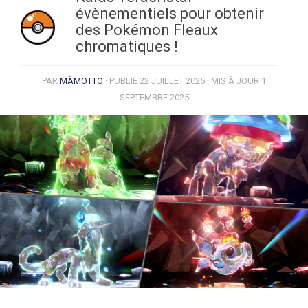
évènementiels pour obtenir
des Pokémon Fleaux
chromatiques !
PAR
MÂMOTTO
· PUBLIÉ
22 JUILLET 2025
· MIS À JOUR
1
SEPTEMBRE 2025