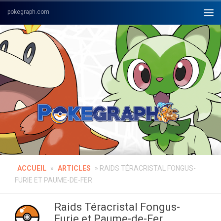
Skip to content
ACCUEIL
»
ARTICLES
»
RAIDS TÉRACRISTAL FONGUS-
FURIE ET PAUME-DE-FER
Raids Téracristal Fongus-
Furie et Paume-de-Fer