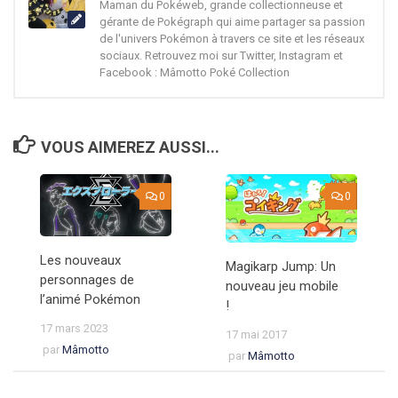
Maman du Pokéweb, grande collectionneuse et
gérante de Pokégraph qui aime partager sa passion
de l'univers Pokémon à travers ce site et les réseaux
sociaux. Retrouvez moi sur Twitter, Instagram et
Facebook : Mâmotto Poké Collection
VOUS AIMEREZ AUSSI...
0
0
Les nouveaux
Magikarp Jump: Un
personnages de
nouveau jeu mobile
l’animé Pokémon
!
17 mars 2023
17 mai 2017
par
Mâmotto
par
Mâmotto