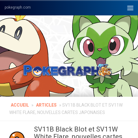
Skip to content
ACCUEIL
»
ARTICLES
»
SV11B BLACK BLOT ET SV11W
WHITE FLARE, NOUVELLES CARTES JAPONAISES
SV11B Black Blot et SV11W
White Flare, nouvelles cartes