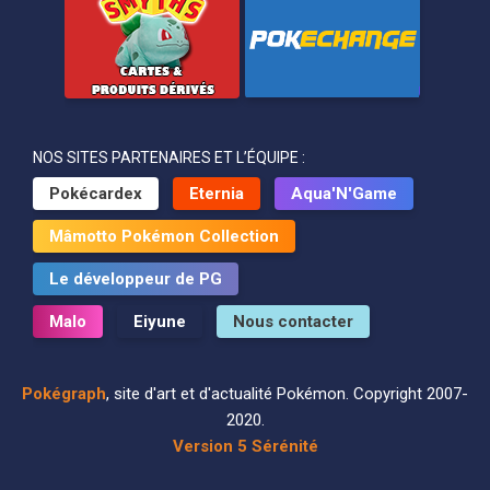
NOS SITES PARTENAIRES ET L’ÉQUIPE :
Pokécardex
Eternia
Aqua'N'Game
Mâmotto Pokémon Collection
Le développeur de PG
Malo
Eiyune
Nous contacter
Pokégraph
, site d'art et d'actualité Pokémon. Copyright 2007-
2020.
Version 5 Sérénité