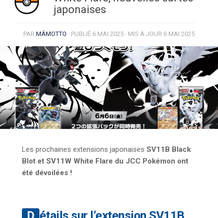
japonaises
PAR
MÂMOTTO
· PUBLIÉ
6 MAI 2025
· MIS À JOUR
6 MAI 2025
Les prochaines extensions japonaises
SV11B Black
Blot et SV11W White Flare du JCC Pokémon ont
été dévoilées !
Détails sur l’extension SV11B