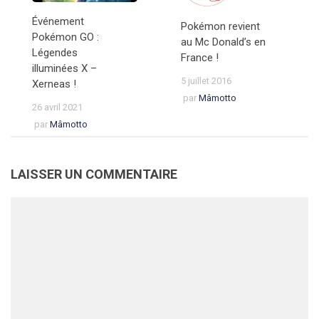
Événement
Pokémon revient
Pokémon GO :
au Mc Donald’s en
Légendes
France !
illuminées X –
5 juillet 2016
Xerneas !
par
Mâmotto
26 avril 2021
par
Mâmotto
LAISSER UN COMMENTAIRE