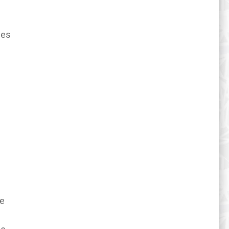
les
le