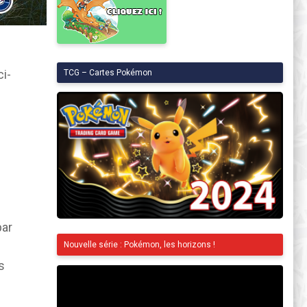
ci-
TCG – Cartes Pokémon
par
Nouvelle série : Pokémon, les horizons !
s