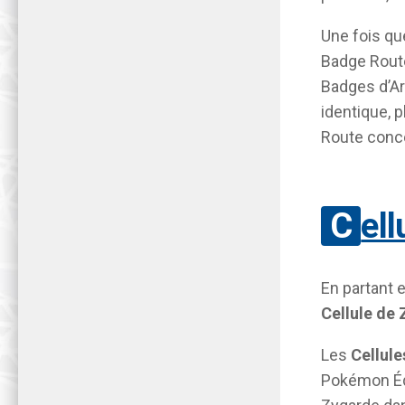
Une fois que
Badge Rout
Badges d’Ar
identique, 
Route conc
Cel
En partant 
Cellule de
Les
Cellul
Pokémon Équ