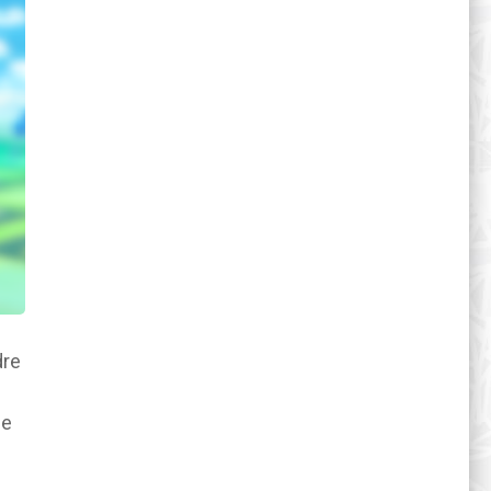
dre
le