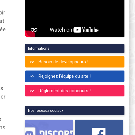
oir
st
ée.
Informations
Besoin de développeurs !
Rejoignez l'équipe du site !
us
Règlement des concours !
ner
Nos réseaux sociaux
e
ons