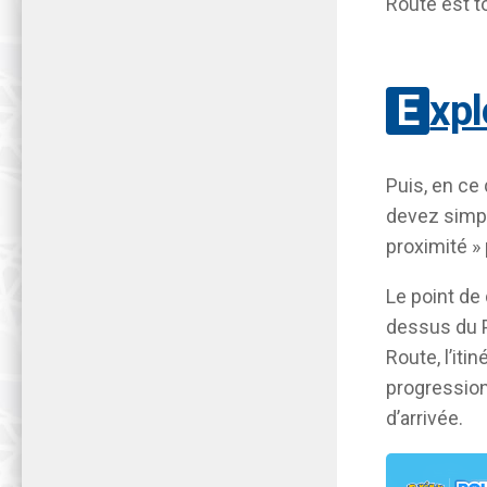
Route est t
Exp
Puis, en ce 
devez simpl
proximité » 
Le point de
dessus du P
Route, l’iti
progression
d’arrivée.