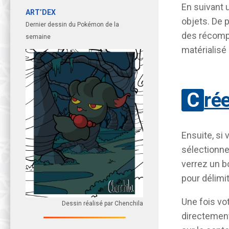
En suivant 
ART’DEX
objets. De 
Dernier dessin du Pokémon de la
des récomp
semaine
matérialisé
Cré
Ensuite, si
sélectionn
verrez un b
pour délimi
Une fois vo
Dessin réalisé par Chenchila
directement