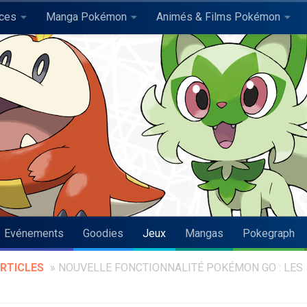
uces
Manga Pokémon
Animés & Films Pokémon
Evénements
Goodies
Jeux
Mangas
Pokegraph
RTICLES
»
NOUVELLE FONCTIONNALITÉ POKÉMON GO : LES