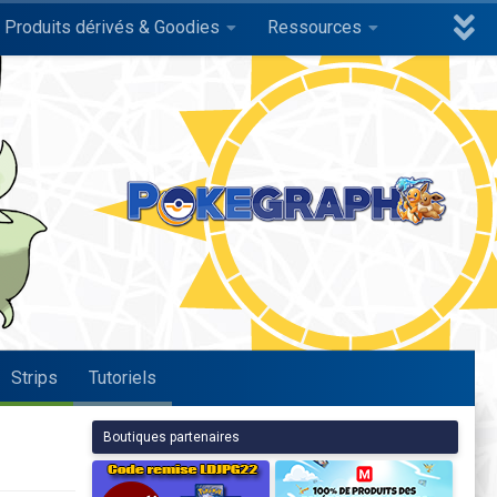
Produits dérivés & Goodies
Ressources
Strips
Tutoriels
Boutiques partenaires