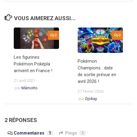
VOUS AIMEREZ AUSSI...
0
0
Les figurines
Pokémon
Pokémon Poképla
Champions : date
arrivent en France !
de sortie prévue en
21 avril 2021
avril 2026 !
par
Mâmotto
27 février 2026
par
Djokay
2 RÉPONSES
Commentaires
1
Pings
1