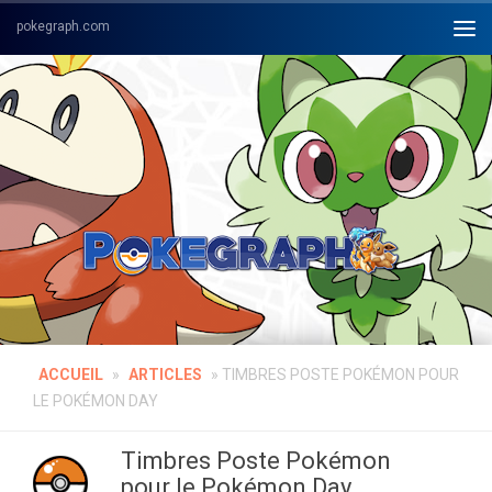
Skip to content
ACCUEIL
»
ARTICLES
»
TIMBRES POSTE POKÉMON POUR
LE POKÉMON DAY
Timbres Poste Pokémon
pour le Pokémon Day