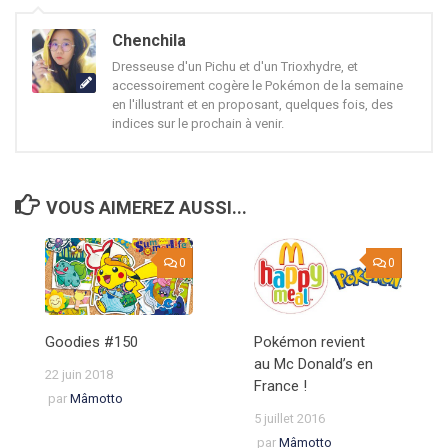
Chenchila
Dresseuse d'un Pichu et d'un Trioxhydre, et
accessoirement cogère le Pokémon de la semaine
en l'illustrant et en proposant, quelques fois, des
indices sur le prochain à venir.
VOUS AIMEREZ AUSSI...
0
0
Goodies #150
Pokémon revient
au Mc Donald’s en
22 juin 2018
France !
par
Mâmotto
5 juillet 2016
par
Mâmotto