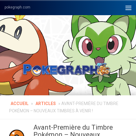
Skip to content
ACCUEIL
»
ARTICLES
»
AVANT-PREMIÈRE DU TIMBRE
POKÉMON – NOUVEAUX TIMBRES À VENIR !
Avant-Première du Timbre
Pokémon – Nouveaux