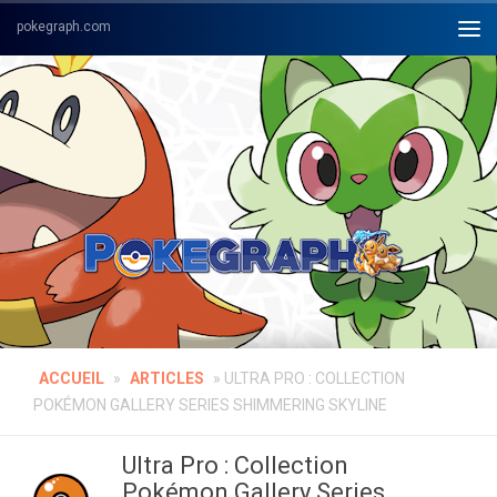
Skip to content
ACCUEIL
»
ARTICLES
»
ULTRA PRO : COLLECTION
POKÉMON GALLERY SERIES SHIMMERING SKYLINE
Ultra Pro : Collection
Pokémon Gallery Series