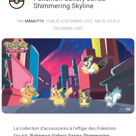
Shimmering Skyline
PAR
MÂMOTTO
· PUBLIÉ
4 DÉCEMBRE 2023
· MIS À JOUR
4
DÉCEMBRE 2023
La collection
d’accessoires
à l’effigie des Pokémon
Electrik,
Pokémon Gallery Series Shimmering