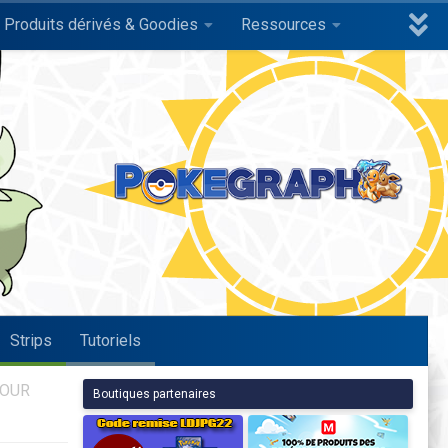
Produits dérivés & Goodies
Ressources
Strips
Tutoriels
POUR
Boutiques partenaires