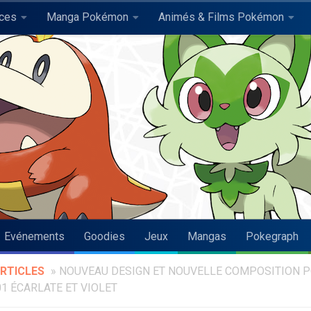
uces
Manga Pokémon
Animés & Films Pokémon
Evénements
Goodies
Jeux
Mangas
Pokegraph
RTICLES
»
NOUVEAU DESIGN ET NOUVELLE COMPOSITION 
 ÉCARLATE ET VIOLET