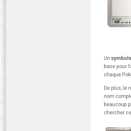
Un
symbole
base pour fa
chaque Poké
De plus, le
nom comple
beaucoup pl
chercher ce