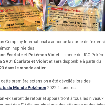
 Company International a annoncé la sortie de l’extens
émon inspirée des
on Écarlate
et
Pokémon Violet
. La serie du JCC Poké
ra
SV01
Écarlate et Violet
et sera disponible à partir du
23 dans le monde entier
.
, cette première extension a été dévoilée lors des
ats du Monde Pokémon
2022 à Londres.
on-ex
seront de retour et apparaîtront à tous les niveaux
, auront des PV élevés, ainsi que des attaques et des tale