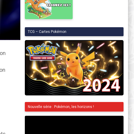
TCG – Cartes Pokémon
ion
mon
Nouvelle série : Pokémon, les horizons !
nts