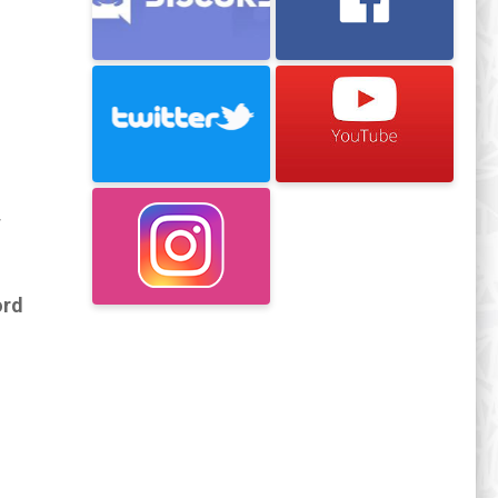
r
ord