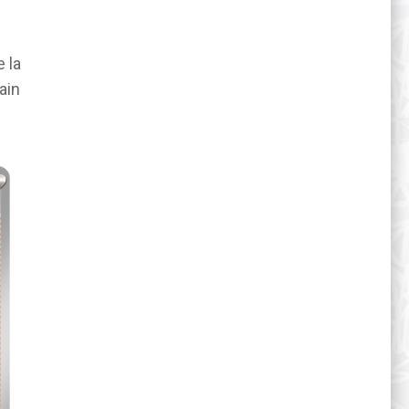
 la
ain