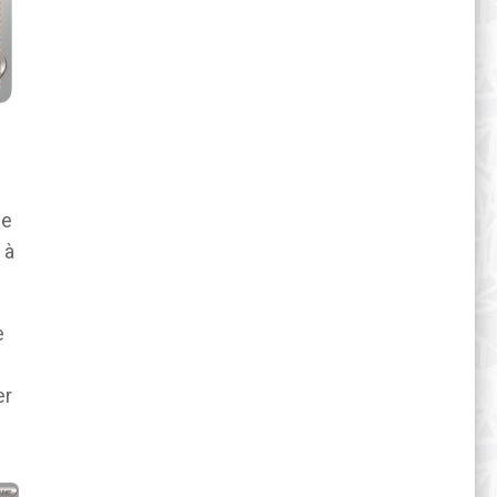
de
 à
e
er