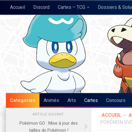
Accueil
Discord
Cartes – TCG
Dossiers & Sol
Skip to content
Pokégraph
Categories
Animés
Arts
Cartes
Concours
ARTICLE SUIVANT
ACCUEIL
»
A
POKÉMON SV01
Pokémon GO : Mise à jour des
tailles de Pokémon !