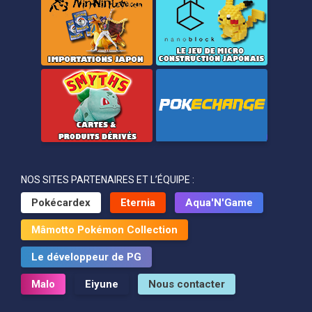
NOS SITES PARTENAIRES ET L’ÉQUIPE :
Pokécardex
Eternia
Aqua'N'Game
Mâmotto Pokémon Collection
Le développeur de PG
Malo
Eiyune
Nous contacter