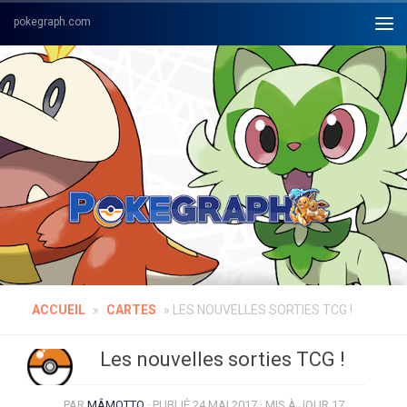
Skip to content
ACCUEIL
»
CARTES
»
LES NOUVELLES SORTIES TCG !
Les nouvelles sorties TCG !
PAR
MÂMOTTO
· PUBLIÉ
24 MAI 2017
· MIS À JOUR
17