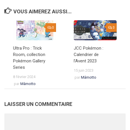
VOUS AIMEREZ AUSSI...
0
3
Ultra Pro : Trick
JCC Pokémon :
Room, collection
Calendrier de
Pokémon Gallery
l’Avent 2023
Series
15 juin 2023
8 février 2024
par
Mâmotto
par
Mâmotto
LAISSER UN COMMENTAIRE