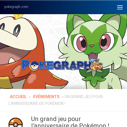
Skip to content
ACCUEIL
»
EVÉNEMENTS
»
UN GRAND JEU POUR
L’ANNIVERSAIRE DE POKÉMON !
Un grand jeu pour
l’anniversaire de Pokémon !