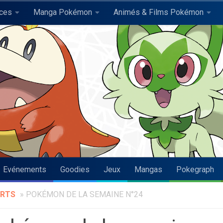
uces
Manga Pokémon
Animés & Films Pokémon
Evénements
Goodies
Jeux
Mangas
Pokegraph
RTS
»
POKÉMON DE LA SEMAINE N°24