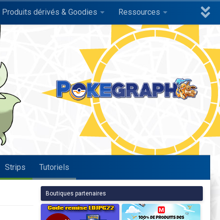
Produits dérivés & Goodies
Ressources
Strips
Tutoriels
Boutiques partenaires