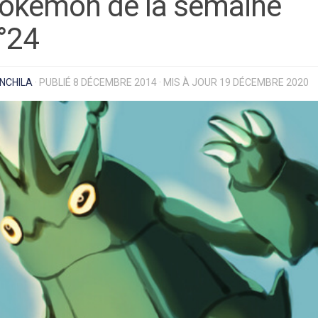
okémon de la semaine
°24
NCHILA
· PUBLIÉ
8 DÉCEMBRE 2014
· MIS À JOUR
19 DÉCEMBRE 2020