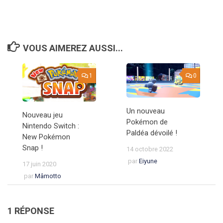
VOUS AIMEREZ AUSSI...
1
0
Un nouveau
Nouveau jeu
Pokémon de
Nintendo Switch :
Paldéa dévoilé !
New Pokémon
Snap !
14 octobre 2022
par
Eiyune
17 juin 2020
par
Mâmotto
1 RÉPONSE