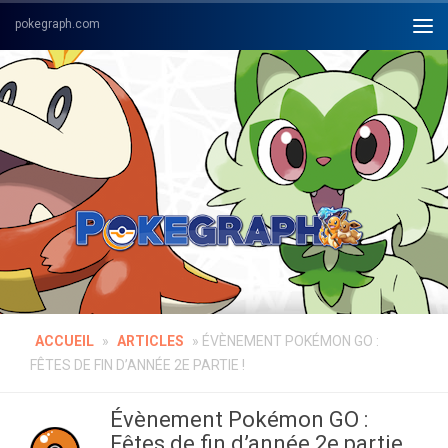
Skip to content
ACCUEIL
»
ARTICLES
»
ÉVÈNEMENT POKÉMON GO :
FÊTES DE FIN D’ANNÉE 2E PARTIE !
Évènement Pokémon GO :
Fêtes de fin d’année 2e partie