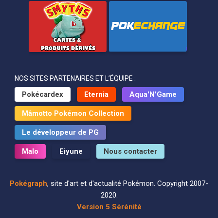
NOS SITES PARTENAIRES ET L’ÉQUIPE :
Pokécardex
Eternia
Aqua'N'Game
Mâmotto Pokémon Collection
Le développeur de PG
Malo
Eiyune
Nous contacter
Pokégraph
, site d'art et d'actualité Pokémon. Copyright 2007-
2020.
Version 5 Sérénité