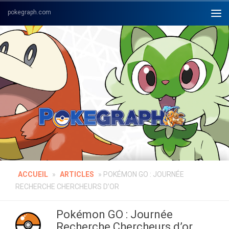
Skip to content
ACCUEIL
»
ARTICLES
»
POKÉMON GO : JOURNÉE
RECHERCHE CHERCHEURS D’OR
Pokémon GO : Journée
Recherche Chercheurs d’or