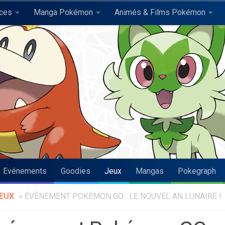
uces
Manga Pokémon
Animés & Films Pokémon
Evénements
Goodies
Jeux
Mangas
Pokegraph
EUX
»
ÉVÉNEMENT POKÉMON GO : LE NOUVEL AN LUNAIRE !