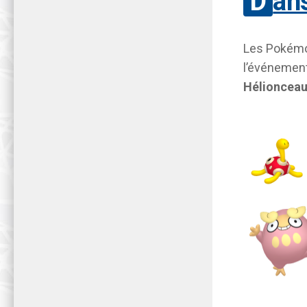
Da
Les Pokémo
l’événement
Hélioncea