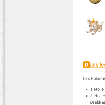
Dans l
Les Pokémon
1 étoile 
3 étoile
Drakka