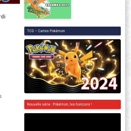
di
TCG – Cartes Pokémon
s
Nouvelle série : Pokémon, les horizons !