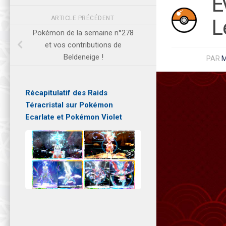
É
ARTICLE PRÉCÉDENT
L
Pokémon de la semaine n°278
et vos contributions de
Beldeneige !
PAR
Récapitulatif des Raids
Téracristal sur Pokémon
Ecarlate et Pokémon Violet