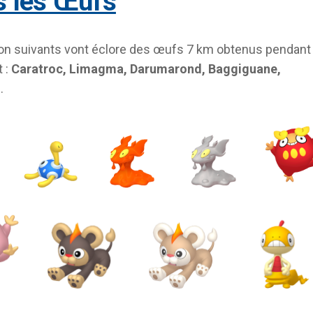
ns les Œufs
n suivants vont éclore des œufs 7 km obtenus pendant
 :
Caratroc, Limagma, Darumarond, Baggiguane,
u
.