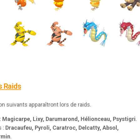
es Raids
 suivants apparaîtront lors de raids.
:
Magicarpe, Lixy, Darumarond, Hélionceau, Psystigri
.
s :
Dracaufeu, Pyroli, Caratroc, Delcatty, Absol,
rmin
.