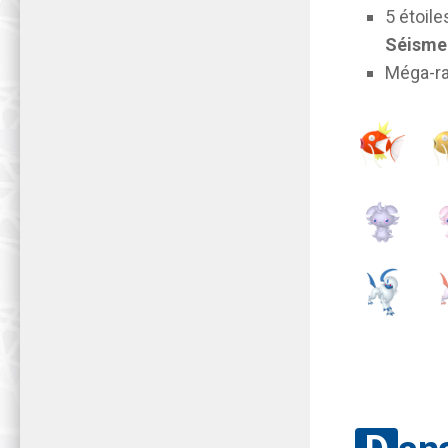
5 étoile
Séisme
Méga-ra