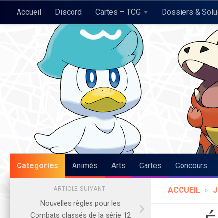
Accueil
Discord
Cartes – TCG
Dossiers & Sol
Skip to content
Pokégraph
Categories
Animés
Arts
Cartes
Concours
ARTICLE SUIVANT
ACCUEIL
»
J
Nouvelles règles pour les
Combats classés de la série 12