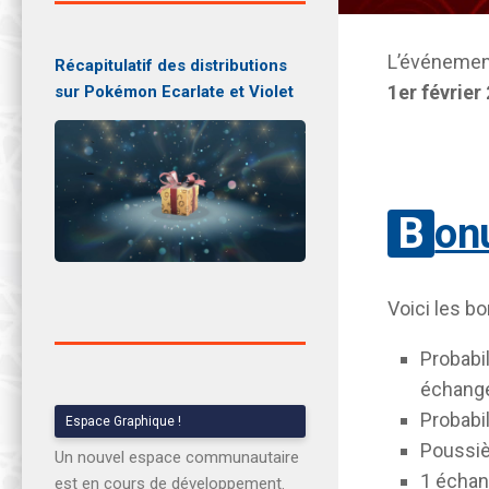
L’événemen
Récapitulatif des distributions
1er février
sur Pokémon Ecarlate et Violet
Bo
Voici les bo
Probabi
échang
Probabi
Espace Graphique !
Poussiè
Un nouvel espace communautaire
1 échan
est en cours de développement.