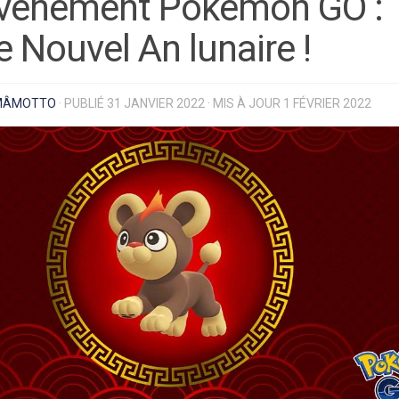
vénement Pokémon GO :
e Nouvel An lunaire !
MÂMOTTO
· PUBLIÉ
31 JANVIER 2022
· MIS À JOUR
1 FÉVRIER 2022