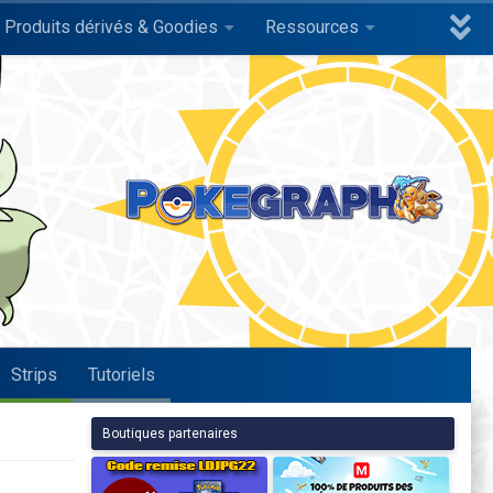
Produits dérivés & Goodies
Ressources
Strips
Tutoriels
Boutiques partenaires