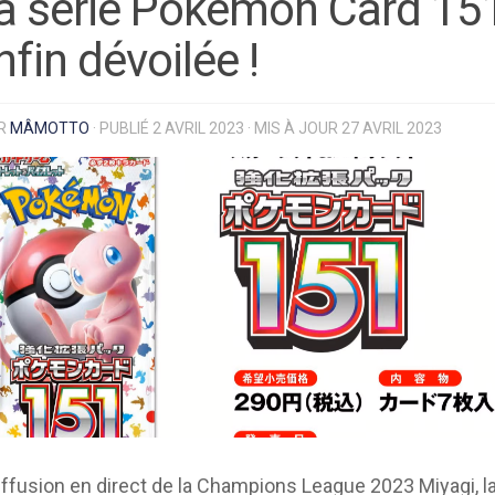
a série Pokémon Card 15
nfin dévoilée !
R
MÂMOTTO
· PUBLIÉ
2 AVRIL 2023
· MIS À JOUR
27 AVRIL 2023
diffusion en direct de la Champions League 2023 Miyagi, l