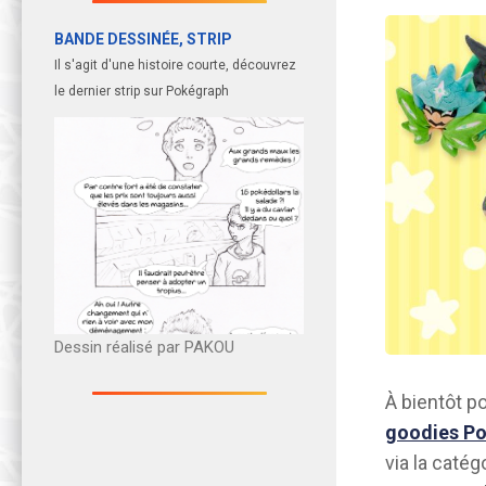
BANDE DESSINÉE, STRIP
Il s'agit d'une histoire courte, découvrez
le dernier strip sur Pokégraph
Dessin réalisé par PAKOU
À bientôt p
goodies P
via la catég