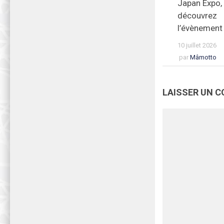
Japan Expo,
découvrez
l’évènement 
10 juillet 2026
par
Mâmotto
LAISSER UN 