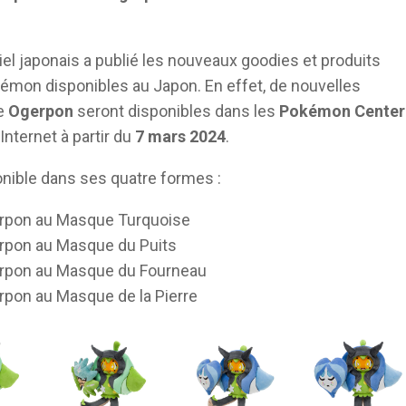
ciel japonais a publié les nouveaux goodies et produits
émon disponibles au Japon. En effet, de nouvelles
e
Ogerpon
seront disponibles dans les
Pokémon Center
Internet à partir du
7 mars 2024
.
ponible dans ses quatre formes :
rpon au Masque Turquoise
rpon au Masque du Puits
rpon au Masque du Fourneau
rpon au Masque de la Pierre