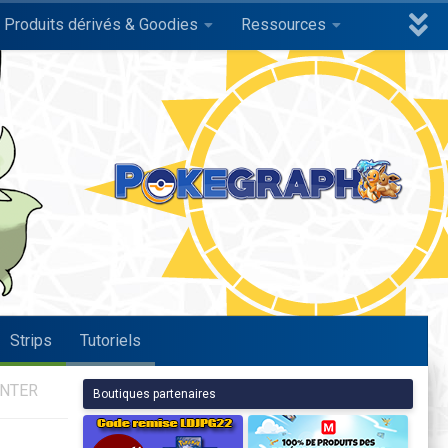
Produits dérivés & Goodies
Ressources
Strips
Tutoriels
ENTER
Boutiques partenaires