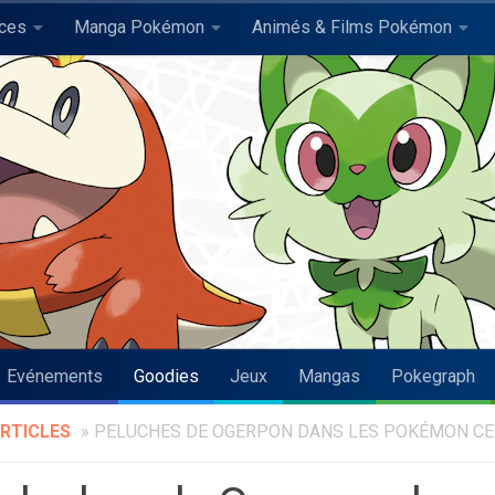
uces
Manga Pokémon
Animés & Films Pokémon
Evénements
Goodies
Jeux
Mangas
Pokegraph
RTICLES
»
PELUCHES DE OGERPON DANS LES POKÉMON C