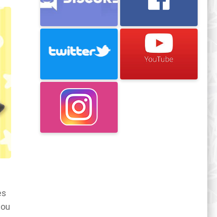
es
 ou