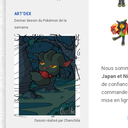
ART’DEX
Dernier dessin du Pokémon de la
semaine
Nous sommes
Japan et N
de confianc
commandes. 
mise en lig
Dessin réalisé par Chenchila