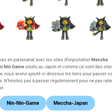
 en partenariat avec les sites d’importation
Meccha
in Nin Game
situés au Japon et comme ce sont des site
e, nous avons ajouté ci-dessous les liens pour passer v
N’hésitez pas à passer régulièrement pour ne pas rater
ne.
Nin-Nin-Game
Meccha-Japan