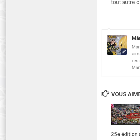
tout autre 
Mâ
Mam
aim
rés
Mâm
VOUS AIME
25e édition 