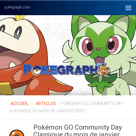
Skip to content
ACCUEIL
»
ARTICLES
»
POKÉMON GO COMMUNITY DAY
CLASSIQUE DU MOIS DE JANVIER 2025 !
Pokémon GO Community Day
Classique du mois de janvier