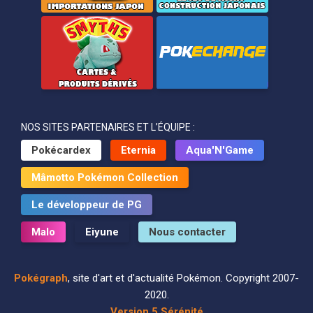
NOS SITES PARTENAIRES ET L’ÉQUIPE :
Pokécardex
Eternia
Aqua'N'Game
Mâmotto Pokémon Collection
Le développeur de PG
Malo
Eiyune
Nous contacter
Pokégraph
, site d'art et d'actualité Pokémon. Copyright 2007-
2020.
Version 5 Sérénité