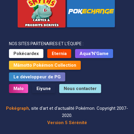
NOS SITES PARTENAIRES ET L’ÉQUIPE :
Pokécardex
Eternia
Aqua'N'Game
Mâmotto Pokémon Collection
Le développeur de PG
Malo
Eiyune
Nous contacter
Pokégraph
, site d'art et d'actualité Pokémon. Copyright 2007-
2020.
Version 5 Sérénité