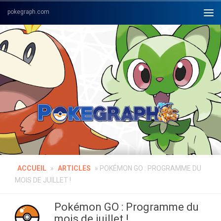
Skip to content
ACCUEIL
»
ARTICLES
»
POKÉMON GO : PROGRAMME DU
MOIS DE JUILLET !
Pokémon GO : Programme du
mois de juillet !