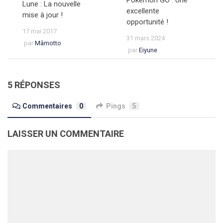
Pokémon GO : Une
Lune : La nouvelle
excellente
mise à jour !
opportunité !
17 mai 2017
31 mars 2024
par
Mâmotto
par
Eiyune
5 RÉPONSES
Commentaires
0
Pings
5
LAISSER UN COMMENTAIRE