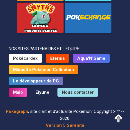
NOS SITES PARTENAIRES ET L’ÉQUIPE :
Pokécardex
Eternia
Aqua'N'Game
Mâmotto Pokémon Collection
Le développeur de PG
Malo
Eiyune
Nous contacter
Pokégraph
, site d'art et d'actualité Pokémon. Copyright 2007-
2020.
Version 5 Sérénité