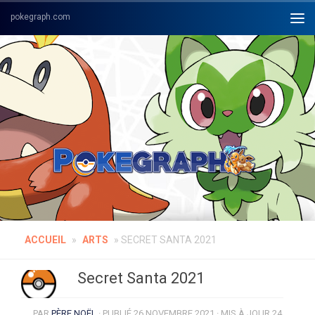
Skip to content
ACCUEIL
»
ARTS
»
SECRET SANTA 2021
Secret Santa 2021
PAR
PÈRE NOËL
· PUBLIÉ
26 NOVEMBRE 2021
· MIS À JOUR
24