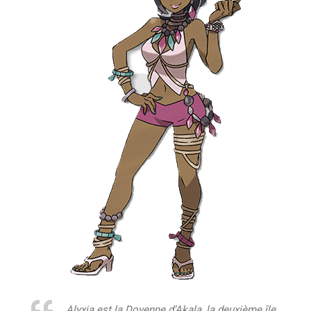
Alyxia est la Doyenne d’Akala, la deuxième île