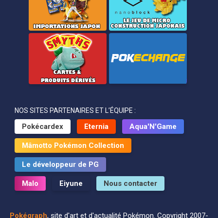
NOS SITES PARTENAIRES ET L’ÉQUIPE :
Pokécardex
Eternia
Aqua'N'Game
Mâmotto Pokémon Collection
Le développeur de PG
Malo
Eiyune
Nous contacter
Pokégraph
, site d'art et d'actualité Pokémon. Copyright 2007-