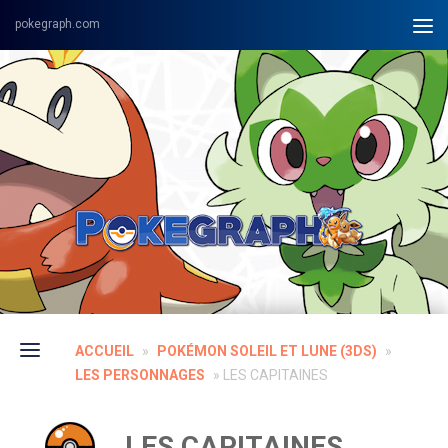
Skip to content
ACCUEIL
»
POKÉMON SOLEIL ET LUNE (3DS)
»
LES PERSONNAGES
»
LES CAPITAINES
LES CAPITAINES