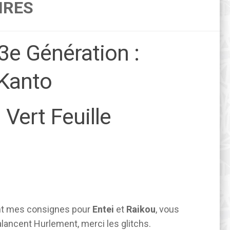
IRES
3e Génération :
 Kanto
ert Feuille
nt mes consignes pour
Entei
et
Raikou
, vous
alancent Hurlement, merci les glitchs.