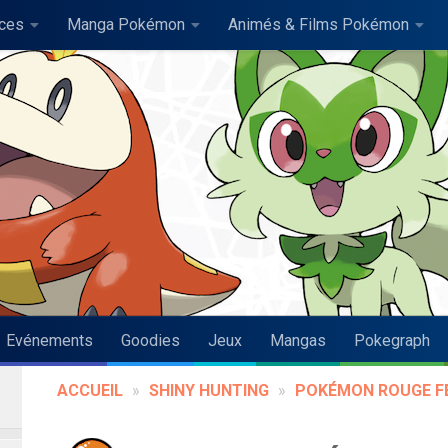
uces
Manga Pokémon
Animés & Films Pokémon
Evénements
Goodies
Jeux
Mangas
Pokegraph
ACCUEIL
»
SHINY HUNTING
»
POKÉMON ROUGE FE