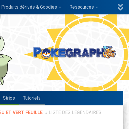
Produits dérivés & Goodies
Ressources
Strips
Tutoriels
U ET VERT FEUILLE
»
LISTE DES LÉGENDAIRES