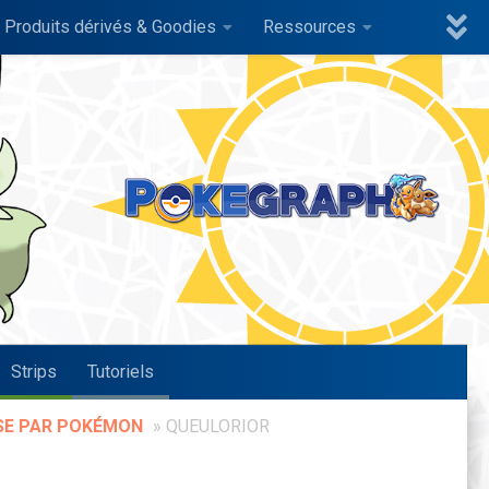
Produits dérivés & Goodies
Ressources
Strips
Tutoriels
SE PAR POKÉMON
»
QUEULORIOR