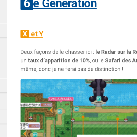
6e Génération
X et Y
Deux façons de le chasser ici :
le Radar sur la R
un
taux d’apparition de 10%
, ou le
Safari des A
même, donc je ne ferai pas de distinction !