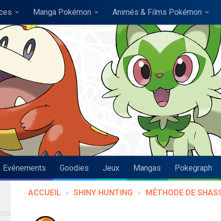
uces
Manga Pokémon
Animés & Films Pokémon
Evénements
Goodies
Jeux
Mangas
Pokegraph
ACCUEIL
»
SHINY HUNTING
»
MÉTHODE DE SHAS