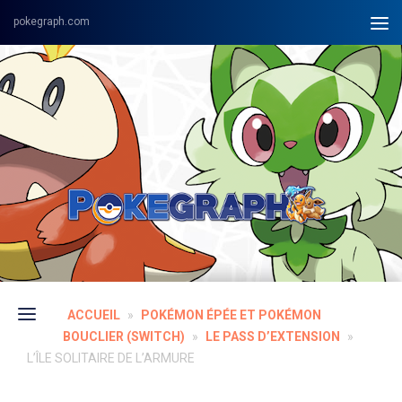
Skip to content
ACCUEIL
»
POKÉMON ÉPÉE ET POKÉMON
BOUCLIER (SWITCH)
»
LE PASS D’EXTENSION
»
L’ÎLE SOLITAIRE DE L’ARMURE