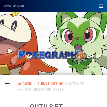
Skip to content
ACCUEIL
»
SHINY HUNTING
»
OUTILS ET
INFORMATIONS IMPORTANTES
OUTILS ET