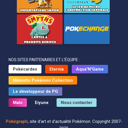
NOS SITES PARTENAIRES ET L’ÉQUIPE :
Pokécardex
Eternia
Aqua'N'Game
Mâmotto Pokémon Collection
Le développeur de PG
Malo
Eiyune
Nous contacter
Pokégraph
, site d'art et d'actualité Pokémon. Copyright 2007-