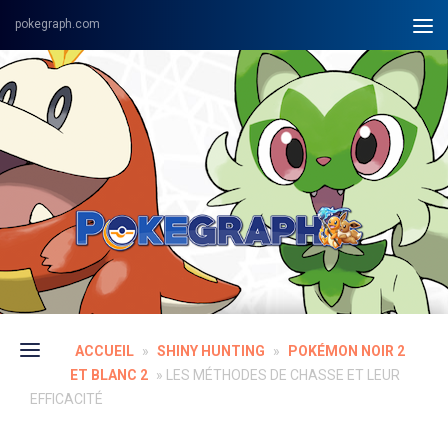
Skip to content
ACCUEIL
»
SHINY HUNTING
»
POKÉMON NOIR 2
ET BLANC 2
»
LES MÉTHODES DE CHASSE ET LEUR
EFFICACITÉ