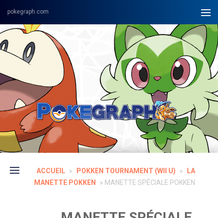
Skip to content
ACCUEIL
»
POKKEN TOURNAMENT (WII U)
»
LA
MANETTE POKKEN
»
MANETTE SPÉCIALE POKKEN
MANETTE SPÉCIALE